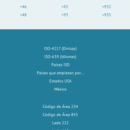
+46
+92
+932
+48
+93
+935
ISO-4217 (Divisas)
ISO-639 (Idiomas)
Países ISO
Países que empiezan por...
Estados USA
México
Código de Área 234
Código de Área 855
Lada 222