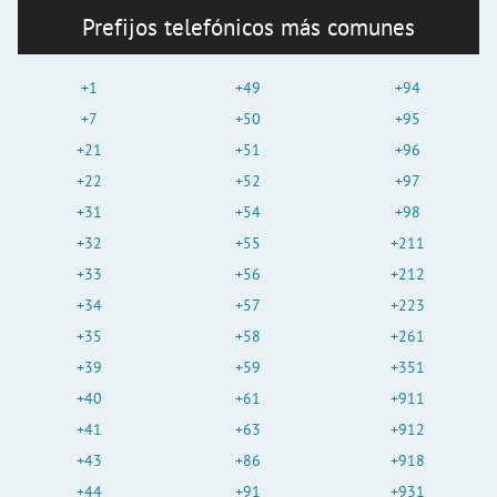
Prefijos telefónicos más comunes
+1
+49
+94
+7
+50
+95
+21
+51
+96
+22
+52
+97
+31
+54
+98
+32
+55
+211
+33
+56
+212
+34
+57
+223
+35
+58
+261
+39
+59
+351
+40
+61
+911
+41
+63
+912
+43
+86
+918
+44
+91
+931