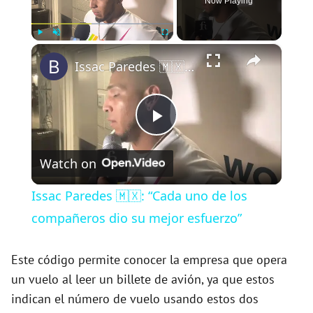
Now Playing
×
Play
Unmute
Fullscreen
Issac Paredes 🇲🇽: “Cada uno de los compañeros dio su mejor esfuerzo”
P
Watch on
l
Issac Paredes 🇲🇽: “Cada uno de los
a
compañeros dio su mejor esfuerzo”
y
Este código permite conocer la empresa que opera
un vuelo al leer un billete de avión, ya que estos
indican el número de vuelo usando estos dos
V