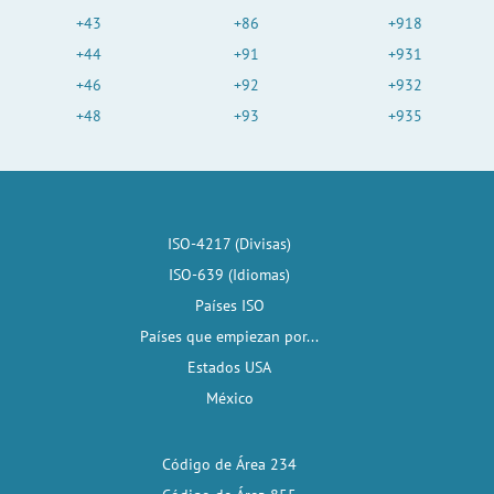
+43
+86
+918
+44
+91
+931
+46
+92
+932
+48
+93
+935
ISO-4217 (Divisas)
ISO-639 (Idiomas)
Países ISO
Países que empiezan por...
Estados USA
México
Código de Área 234