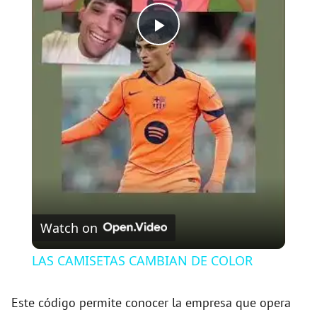
P
l
a
y
V
Watch on
i
LAS CAMISETAS CAMBIAN DE COLOR
d
Este código permite conocer la empresa que opera