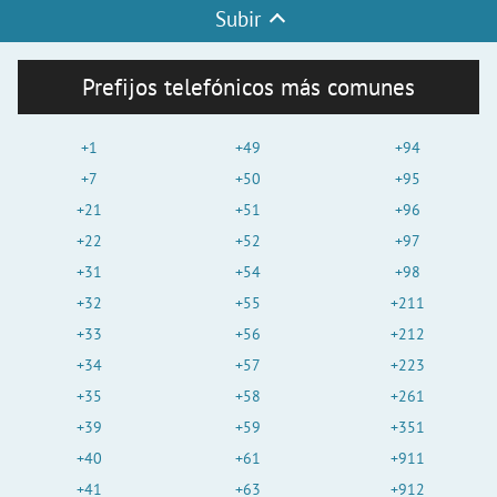
Subir
Prefijos telefónicos más comunes
+1
+49
+94
+7
+50
+95
+21
+51
+96
+22
+52
+97
+31
+54
+98
+32
+55
+211
+33
+56
+212
+34
+57
+223
+35
+58
+261
+39
+59
+351
+40
+61
+911
+41
+63
+912