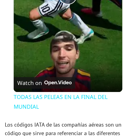
P
l
a
y
V
Watch on
i
TODAS LAS PELEAS EN LA FINAL DEL
MUNDIAL
d
Los códigos IATA de las compañías aéreas son un
e
código que sirve para referenciar a las diferentes