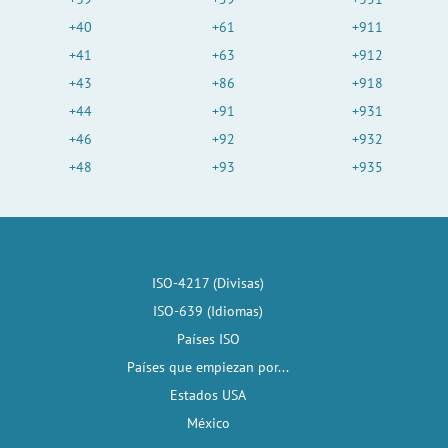
+40
+61
+911
+41
+63
+912
+43
+86
+918
+44
+91
+931
+46
+92
+932
+48
+93
+935
ISO-4217 (Divisas)
ISO-639 (Idiomas)
Países ISO
Países que empiezan por...
Estados USA
México