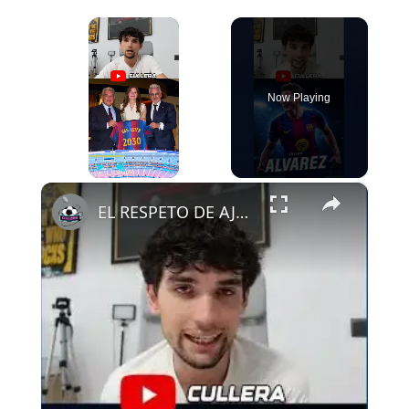
×
Now Playing
×
Play
Unmute
Fullscreen
EL RESPETO DE AJAX AL FCB