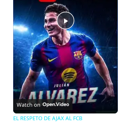
P
l
a
y
V
Watch on
i
EL RESPETO DE AJAX AL FCB