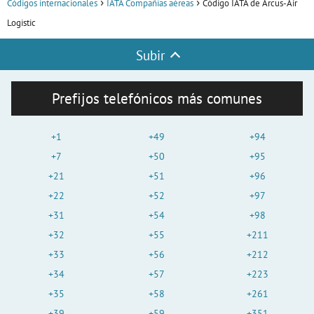
Códigos internacionales
IATA Compañías aéreas
Código IATA de Arcus-Air
Logistic
Subir
Prefijos telefónicos más comunes
+1
+49
+94
+7
+50
+95
+21
+51
+96
+22
+52
+97
+31
+54
+98
+32
+55
+211
+33
+56
+212
+34
+57
+223
+35
+58
+261
+39
+59
+351