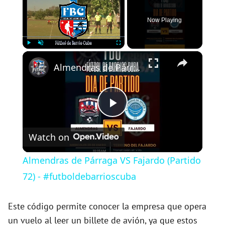
Now Playing
×
Play
Unmute
Fullscreen
Almendras de Párraga VS Fajardo (Partido 72) - #futboldebarrioscuba
P
Watch on
l
Almendras de Párraga VS Fajardo (Partido
a
72) - #futboldebarrioscuba
y
Este código permite conocer la empresa que opera
un vuelo al leer un billete de avión, ya que estos