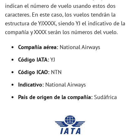
indican el número de vuelo usando estos dos
V
caracteres. En este caso, los vuelos tendrán la
estructura de YJXXXX, siendo YJ el indicativo de la
i
compañía y XXXX serán los números del vuelo.
d
Compañía aérea:
National Airways
Código IATA:
YJ
e
Código ICAO:
NTN
o
Indicativo:
National Airways
País de origen de la compañía:
Sudáfrica