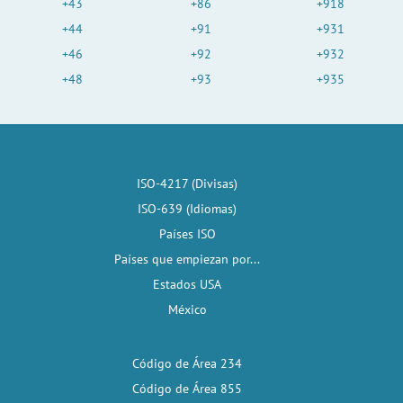
+43
+86
+918
+44
+91
+931
+46
+92
+932
+48
+93
+935
ISO-4217 (Divisas)
ISO-639 (Idiomas)
Países ISO
Países que empiezan por...
Estados USA
México
Código de Área 234
Código de Área 855