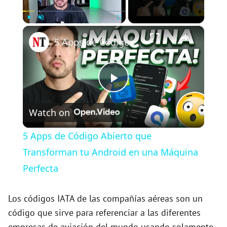
×
Play
Unmute
Fullscreen
5 Apps de Código Abierto que Transforman tu Android en una Máquina Perfecta
P
Watch on
l
5 Apps de Código Abierto que
a
Transforman tu Android en una Máquina
Perfecta
y
Los códigos IATA de las compañías aéreas son un
V
código que sirve para referenciar a las diferentes
empresas de aviación del mundo usando solamente