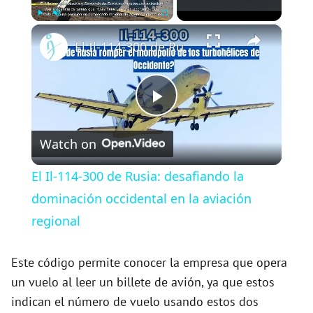
×
Play
Unmute
Fullscreen
El Il-114-300 de Rusia: desafiando la dominación occidental en la aviación regional
P
Watch on
l
El Il-114-300 de Rusia: desafiando la
a
dominación occidental en la aviación
regional
y
Este código permite conocer la empresa que opera
V
un vuelo al leer un billete de avión, ya que estos
indican el número de vuelo usando estos dos