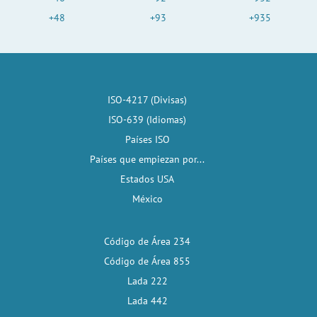
+48
+93
+935
ISO-4217 (Divisas)
ISO-639 (Idiomas)
Países ISO
Países que empiezan por...
Estados USA
México
Código de Área 234
Código de Área 855
Lada 222
Lada 442