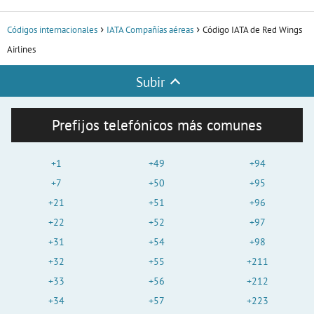
Códigos internacionales
IATA Compañías aéreas
Código IATA de Red Wings
Airlines
Subir
Prefijos telefónicos más comunes
+1
+49
+94
+7
+50
+95
+21
+51
+96
+22
+52
+97
+31
+54
+98
+32
+55
+211
+33
+56
+212
+34
+57
+223