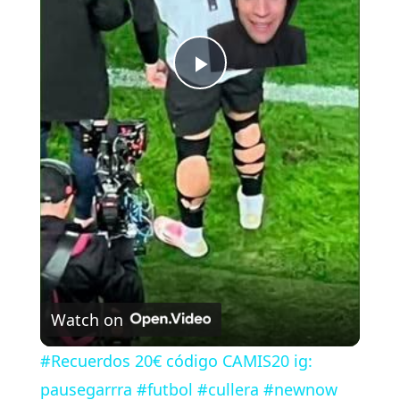
P
l
a
y
V
Watch on
i
#Recuerdos 20€ código CAMIS20 ig:
pausegarrra #futbol #cullera #newnow