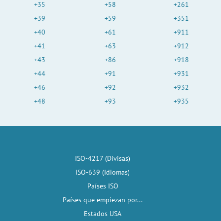
+35
+58
+261
+39
+59
+351
+40
+61
+911
+41
+63
+912
+43
+86
+918
+44
+91
+931
+46
+92
+932
+48
+93
+935
ISO-4217 (Divisas)
ISO-639 (Idiomas)
Países ISO
Países que empiezan por...
Estados USA