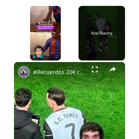
×
Now Playing
×
Play
Unmute
Fullscreen
#Recuerdos 20€ código CAMIS20 ig: pausegarrra #futbol #cullera #newnow #etoo