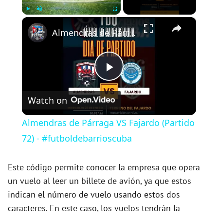
×
Play
Unmute
Fullscreen
Almendras de Párraga VS Fajardo (Partido 72) - #futboldebarrioscuba
P
Watch on
l
Almendras de Párraga VS Fajardo (Partido
a
72) - #futboldebarrioscuba
y
Este código permite conocer la empresa que opera
un vuelo al leer un billete de avión, ya que estos
indican el número de vuelo usando estos dos
V
caracteres. En este caso, los vuelos tendrán la