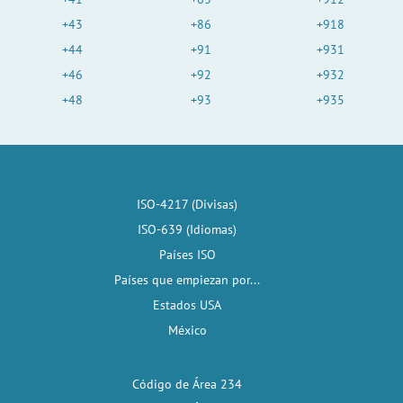
+43
+86
+918
+44
+91
+931
+46
+92
+932
+48
+93
+935
ISO-4217 (Divisas)
ISO-639 (Idiomas)
Países ISO
Países que empiezan por...
Estados USA
México
Código de Área 234