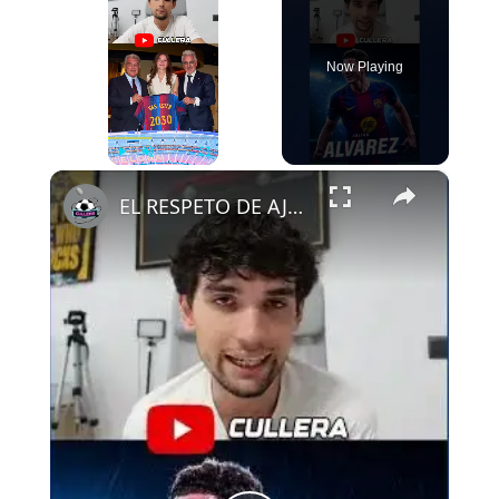
Now Playing
×
Play
Unmute
Fullscreen
EL RESPETO DE AJAX AL FCB