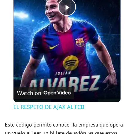
P
l
a
y
V
Watch on
i
EL RESPETO DE AJAX AL FCB
d
Este código permite conocer la empresa que opera
un vuelo al leer un billete de avión, ya que estos