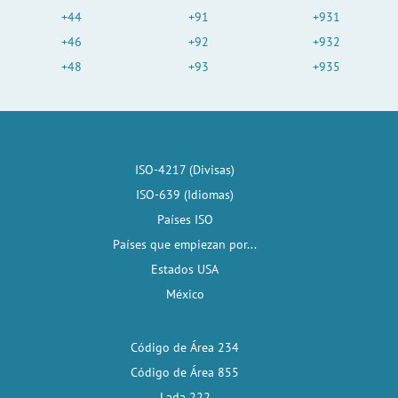
+44
+91
+931
+46
+92
+932
+48
+93
+935
ISO-4217 (Divisas)
ISO-639 (Idiomas)
Países ISO
Países que empiezan por...
Estados USA
México
Código de Área 234
Código de Área 855
Lada 222