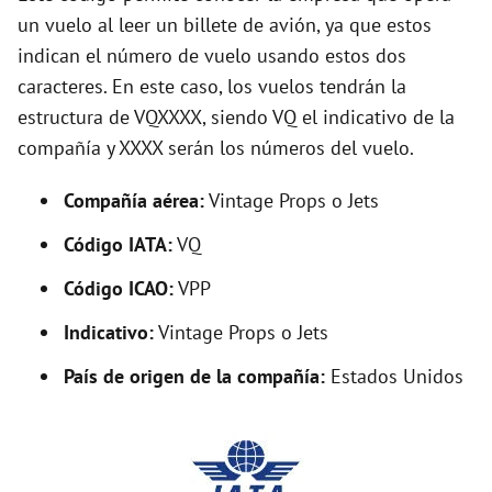
un vuelo al leer un billete de avión, ya que estos
y
indican el número de vuelo usando estos dos
caracteres. En este caso, los vuelos tendrán la
V
estructura de VQXXXX, siendo VQ el indicativo de la
compañía y XXXX serán los números del vuelo.
i
Compañía aérea:
Vintage Props o Jets
d
Código IATA:
VQ
Código ICAO:
VPP
e
Indicativo:
Vintage Props o Jets
o
País de origen de la compañía:
Estados Unidos