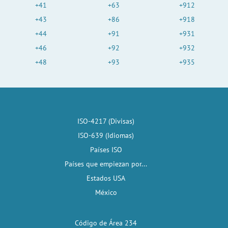
+41
+63
+912
+43
+86
+918
+44
+91
+931
+46
+92
+932
+48
+93
+935
ISO-4217 (Divisas)
ISO-639 (Idiomas)
Países ISO
Países que empiezan por...
Estados USA
México
Código de Área 234