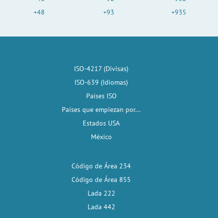
+48
+93
+935
ISO-4217 (Divisas)
ISO-639 (Idiomas)
Países ISO
Países que empiezan por...
Estados USA
México
Código de Área 234
Código de Área 855
Lada 222
Lada 442