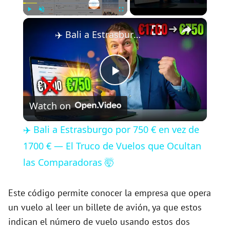
×
Play
Unmute
Fullscreen
✈️ Bali a Estrasburgo por 750 € en vez de 1700 € — El Truco de Vuelos que Ocultan las Comparadoras 🤯
P
Watch on
l
✈️ Bali a Estrasburgo por 750 € en vez de
a
1700 € — El Truco de Vuelos que Ocultan
las Comparadoras 🤯
y
Este código permite conocer la empresa que opera
V
un vuelo al leer un billete de avión, ya que estos
indican el número de vuelo usando estos dos