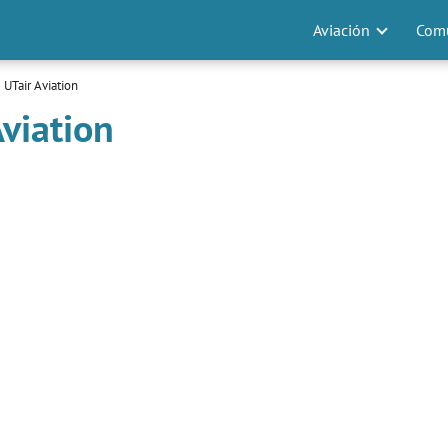
Aviación
Comu
 UTair Aviation
viation