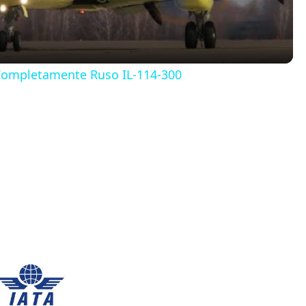
a
y
 Completamente Ruso IL-114-300
V
i
d
e
o