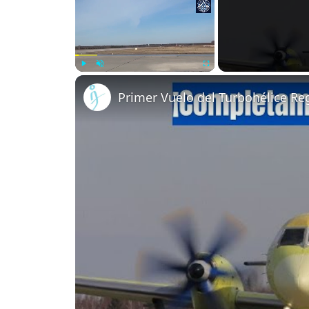
Play
Unmute
Fullscreen
Primer Vuelo del Turbohélice R