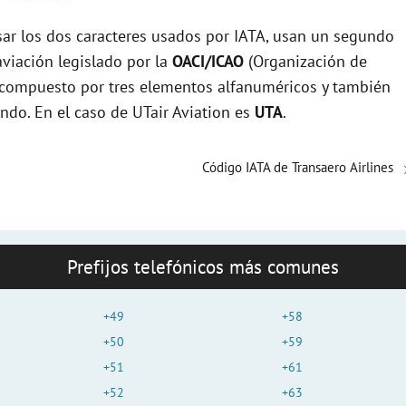
r los dos caracteres usados por IATA, usan un segundo
viación legislado por la
OACI/ICAO
(Organización de
tá compuesto por tres elementos alfanuméricos y también
undo. En el caso de UTair Aviation es
UTA
.
Código IATA de Transaero Airlines
Prefijos telefónicos más comunes
+49
+58
+50
+59
+51
+61
+52
+63