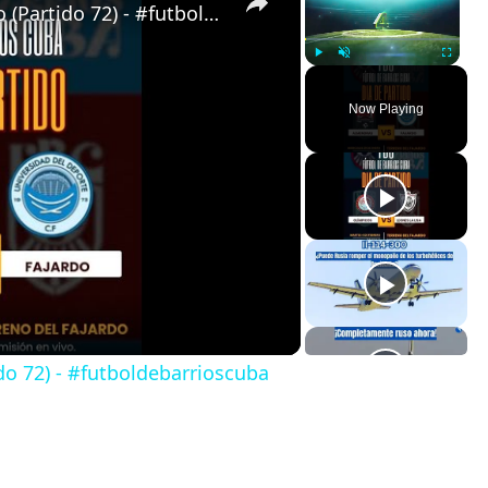
Almendras de Párraga VS Fajardo (Partido 72) - #futboldebarrioscuba
Play
Unmute
Fullscreen
Now Playing
do 72) - #futboldebarrioscuba