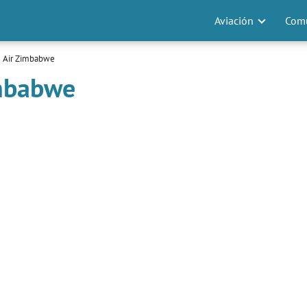
Aviación
Comu
e Air Zimbabwe
imbabwe