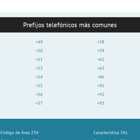
Prefijos telefónicos más comunes
+49
+58
+50
+59
+51
+61
+52
+63
+54
+86
+55
+91
+56
+92
+57
+93
Código de Área 234
Característica 341