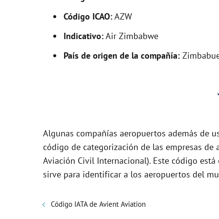
i
Código ICAO:
AZW
Indicativo:
Air Zimbabwe
d
País de origen de la compañía:
Zimbabu
e
o
Algunas compañías aeropuertos además de usa
código de categorización de las empresas de a
Aviación Civil Internacional). Este código es
sirve para identificar a los aeropuertos del 
Código IATA de Avient Aviation