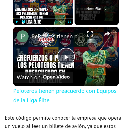
Now Playing
×
Play
Unmute
Fullscreen
Peloteros tienen preacuerdo con Equipos de la Liga Élite
P
Watch on
l
Peloteros tienen preacuerdo con Equipos
a
de la Liga Élite
y
Este código permite conocer la empresa que opera
un vuelo al leer un billete de avión, ya que estos