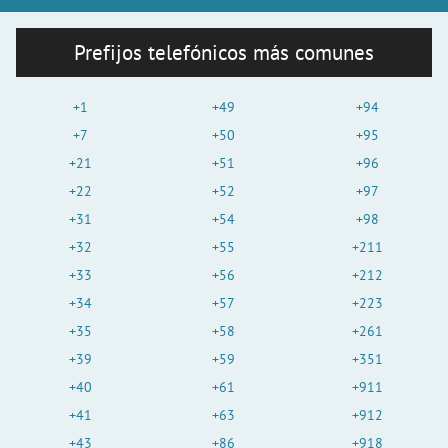
Prefijos telefónicos más comunes
+1
+49
+94
+7
+50
+95
+21
+51
+96
+22
+52
+97
+31
+54
+98
+32
+55
+211
+33
+56
+212
+34
+57
+223
+35
+58
+261
+39
+59
+351
+40
+61
+911
+41
+63
+912
+43
+86
+918