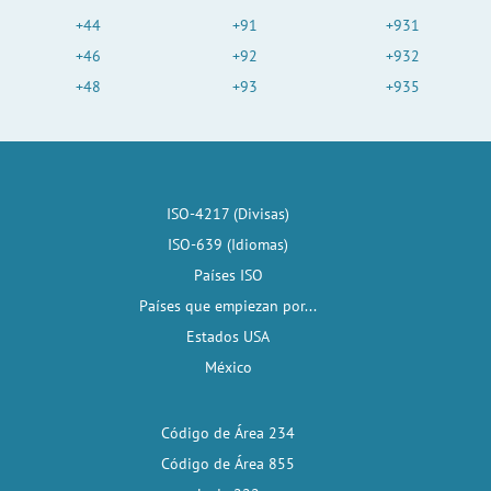
+44
+91
+931
+46
+92
+932
+48
+93
+935
ISO-4217 (Divisas)
ISO-639 (Idiomas)
Países ISO
Países que empiezan por...
Estados USA
México
Código de Área 234
Código de Área 855