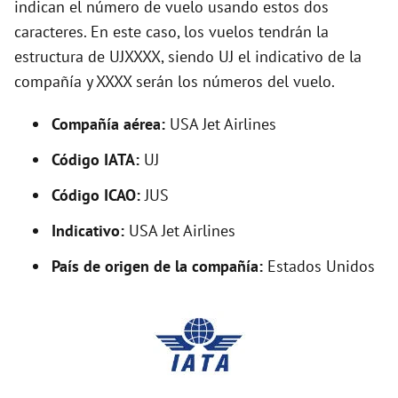
indican el número de vuelo usando estos dos
V
caracteres. En este caso, los vuelos tendrán la
estructura de UJXXXX, siendo UJ el indicativo de la
i
compañía y XXXX serán los números del vuelo.
d
Compañía aérea:
USA Jet Airlines
Código IATA:
UJ
e
Código ICAO:
JUS
o
Indicativo:
USA Jet Airlines
País de origen de la compañía:
Estados Unidos