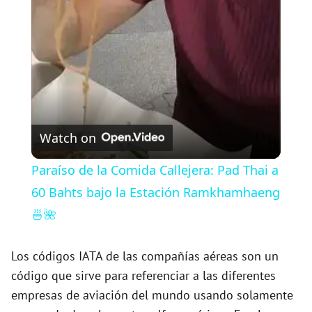
a
y
V
Watch on
i
Paraíso de la Comida Callejera: Pad Thai a
60 Bahts bajo la Estación Ramkhamhaeng
d
🍜🌺
e
Los códigos IATA de las compañías aéreas son un
código que sirve para referenciar a las diferentes
o
empresas de aviación del mundo usando solamente