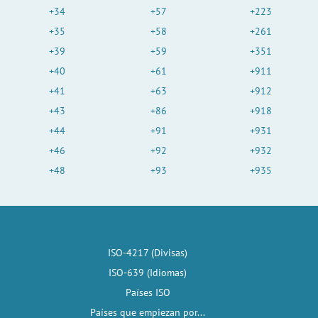
+34
+57
+223
+35
+58
+261
+39
+59
+351
+40
+61
+911
+41
+63
+912
+43
+86
+918
+44
+91
+931
+46
+92
+932
+48
+93
+935
ISO-4217 (Divisas)
ISO-639 (Idiomas)
Países ISO
Países que empiezan por...