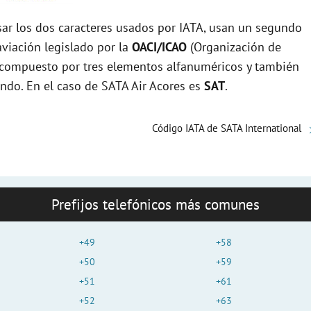
r los dos caracteres usados por IATA, usan un segundo
viación legislado por la
OACI/ICAO
(Organización de
tá compuesto por tres elementos alfanuméricos y también
undo. En el caso de SATA Air Acores es
SAT
.
Código IATA de SATA International
Prefijos telefónicos más comunes
+49
+58
+50
+59
+51
+61
+52
+63