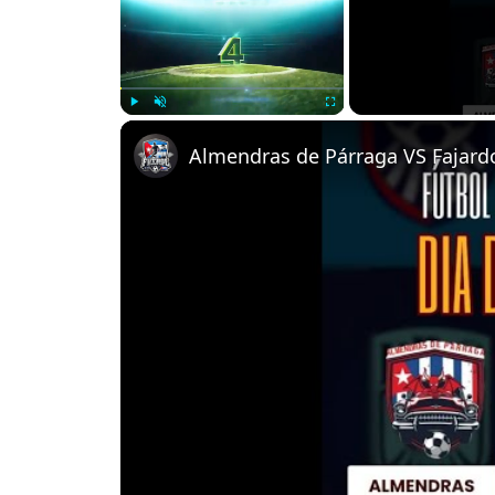
Play
Unmute
Fullscreen
Almendras de Párraga VS Fajardo