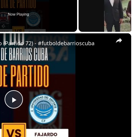
Now Playing
×
 (Partido 72) - #futboldebarrioscuba
P
l