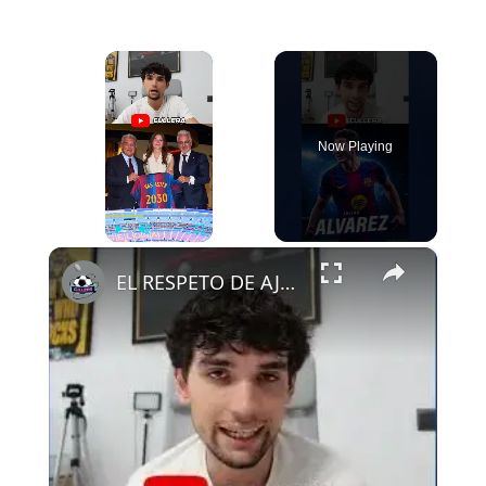
×
Now Playing
×
Play
Unmute
Fullscreen
EL RESPETO DE AJAX AL FCB