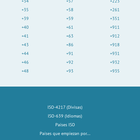
+34
+57
+223
+35
+58
+261
+39
+59
+351
+40
+61
+911
+41
+63
+912
+43
+86
+918
+44
+91
+931
+46
+92
+932
+48
+93
+935
ISO-4217 (Divisas)
ISO-639 (Idiomas)
Países ISO
Países que empiezan por...