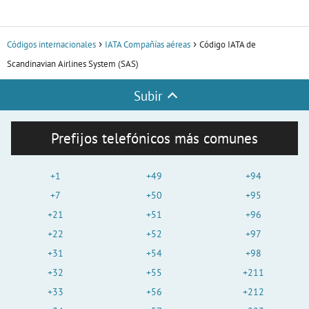
Códigos internacionales
IATA Compañías aéreas
Código IATA de
Scandinavian Airlines System (SAS)
Subir
Prefijos telefónicos más comunes
+1
+49
+94
+7
+50
+95
+21
+51
+96
+22
+52
+97
+31
+54
+98
+32
+55
+211
+33
+56
+212