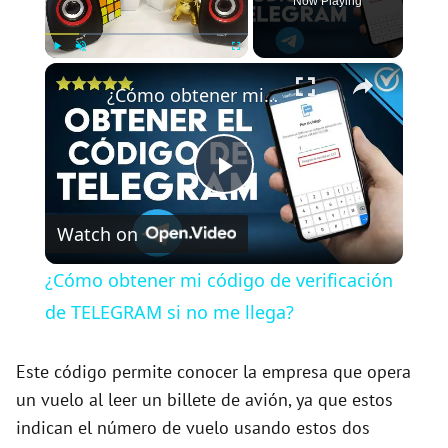
Now Playing
×
Play
Unmute
Fullscreen
¿Cómo obtener mi código de verificación de TELEGRAM si no me llega?
P
Watch on
l
¿Cómo obtener mi código de verificación
a
de TELEGRAM si no me llega?
y
Este código permite conocer la empresa que opera
un vuelo al leer un billete de avión, ya que estos
indican el número de vuelo usando estos dos
V