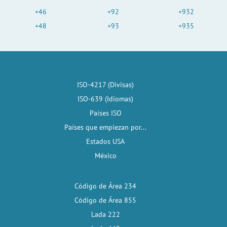
+46
+92
+932
+48
+93
+935
ISO-4217 (Divisas)
ISO-639 (Idiomas)
Países ISO
Países que empiezan por...
Estados USA
México
Código de Área 234
Código de Área 855
Lada 222