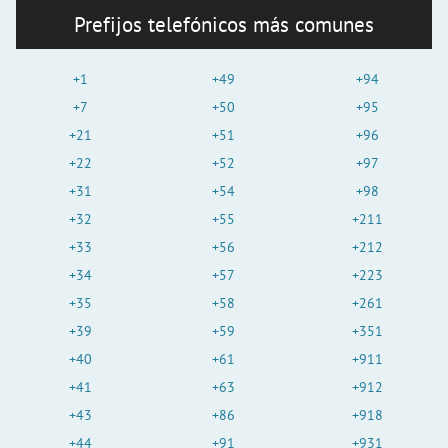
Prefijos telefónicos más comunes
+1
+49
+94
+7
+50
+95
+21
+51
+96
+22
+52
+97
+31
+54
+98
+32
+55
+211
+33
+56
+212
+34
+57
+223
+35
+58
+261
+39
+59
+351
+40
+61
+911
+41
+63
+912
+43
+86
+918
+44
+91
+931