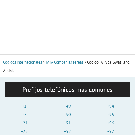
Códigos internacionales
IATA Compañías aéreas
Código IATA de Swaziland
Airlink
Prefijos telefónicos más comunes
+1
+49
+94
+7
+50
+95
+21
+51
+96
+22
+52
+97