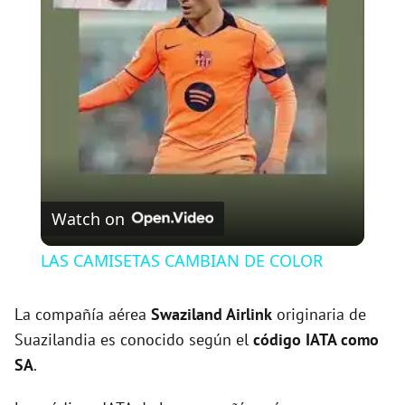
l
a
y
V
Watch on
i
LAS CAMISETAS CAMBIAN DE COLOR
d
La compañía aérea
Swaziland Airlink
originaria de
Suazilandia es conocido según el
código IATA como
e
SA
.