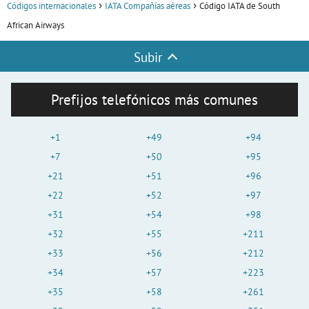
Códigos internacionales
IATA Compañías aéreas
Código IATA de South
African Airways
Subir
Prefijos telefónicos más comunes
+1
+49
+94
+7
+50
+95
+21
+51
+96
+22
+52
+97
+31
+54
+98
+32
+55
+211
+33
+56
+212
+34
+57
+223
+35
+58
+261