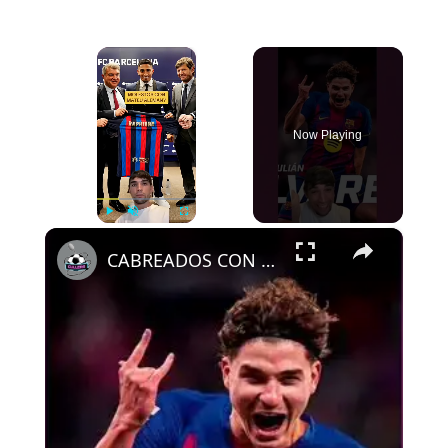
×
Now Playing
×
Play
Unmute
Fullscreen
CABREADOS CON ALEMANY