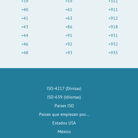
+39
+59
+351
+40
+61
+911
+41
+63
+912
+43
+86
+918
+44
+91
+931
+46
+92
+932
+48
+93
+935
ISO-4217 (Divisas)
ISO-639 (Idiomas)
Países ISO
Países que empiezan por...
Estados USA
México