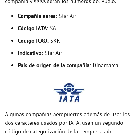
compañía y XXXX serán los números del vuelo.
i
Compañía aérea:
Star Air
d
Código IATA:
S6
Código ICAO:
SRR
e
Indicativo:
Star Air
o
País de origen de la compañía:
Dinamarca
Algunas compañías aeropuertos además de usar los
dos caracteres usados por IATA, usan un segundo
código de categorización de las empresas de