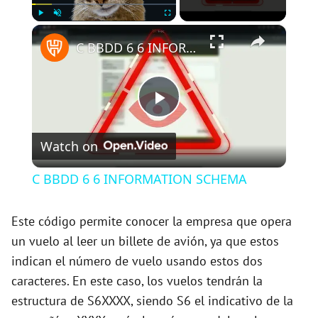
×
Play
Unmute
Fullscreen
C BBDD 6 6 INFORMATION SCHEMA
P
Watch on
l
C BBDD 6 6 INFORMATION SCHEMA
a
Este código permite conocer la empresa que opera
un vuelo al leer un billete de avión, ya que estos
y
indican el número de vuelo usando estos dos
caracteres. En este caso, los vuelos tendrán la
V
estructura de S6XXXX, siendo S6 el indicativo de la