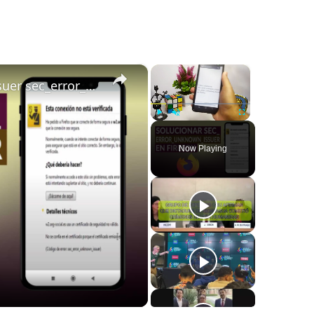
×
×
Cómo solucionar sec_error_unknown_issuer sec_error_untrusted_issuer en FIREFOX
Play
Unmute
Fullscreen
Now Playing