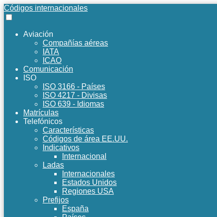
Códigos internacionales
Aviación
Compañías aéreas
IATA
ICAO
Comunicación
ISO
ISO 3166 - Países
ISO 4217 - Divisas
ISO 639 - Idiomas
Matrículas
Telefónicos
Características
Códigos de área EE.UU.
Indicativos
Internacional
Ladas
Internacionales
Estados Unidos
Regiones USA
Prefijos
España