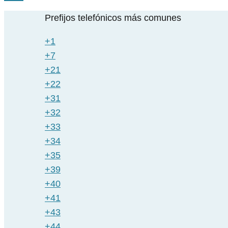
Prefijos telefónicos más comunes
+1
+7
+21
+22
+31
+32
+33
+34
+35
+39
+40
+41
+43
+44