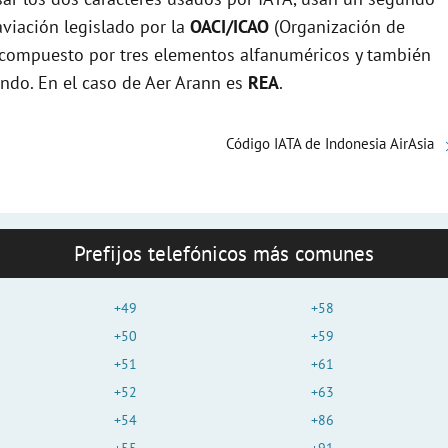
viación legislado por la
OACI/ICAO
(Organización de
e
tá compuesto por tres elementos alfanuméricos y también
undo. En el caso de Aer Arann es
REA
.
o
Código IATA de Indonesia AirAsia
Prefijos telefónicos más comunes
+49
+58
+50
+59
+51
+61
+52
+63
+54
+86