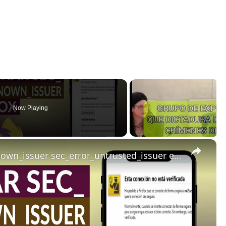
Now Playing
×
Cómo solucionar sec_error_unknown_issuer sec_error_untrusted_issuer en FIREFOX