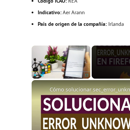
Código ICAO:
REA
Indicativo:
Aer Arann
País de origen de la compañía:
Irlanda
×
Play
Unmute
Fullscreen