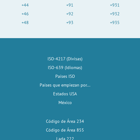
+44
+91
+931
+46
+92
+932
+48
+93
+935
ISO-4217 (Divisas)
ISO-639 (Idiomas)
Países ISO
Países que empiezan por...
Estados USA
México
Código de Área 234
Código de Área 855
Lada 222