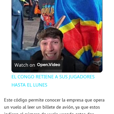
l
a
y
V
Watch on
i
EL CONGO RETIENE A SUS JUGADORES
HASTA EL LUNES
d
Este código permite conocer la empresa que opera
e
un vuelo al leer un billete de avión, ya que estos