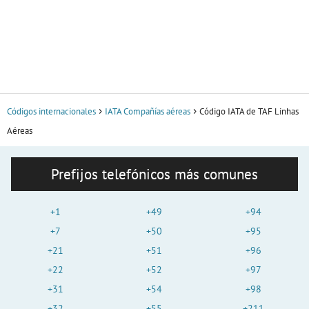
Códigos internacionales
IATA Compañías aéreas
Código IATA de TAF Linhas
Aéreas
Prefijos telefónicos más comunes
+1
+49
+94
+7
+50
+95
+21
+51
+96
+22
+52
+97
+31
+54
+98
+32
+55
+211