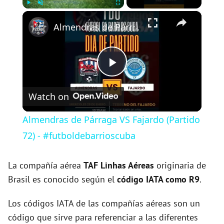
×
Play
Unmute
Fullscreen
Almendras de Párraga VS Fajardo (Partido 72) - #futboldebarrioscuba
P
Watch on
l
Almendras de Párraga VS Fajardo (Partido
a
72) - #futboldebarrioscuba
y
La compañía aérea
TAF Linhas Aéreas
originaria de
Brasil es conocido según el
código IATA como R9
.
V
Los códigos IATA de las compañías aéreas son un
código que sirve para referenciar a las diferentes