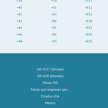
+39
+59
+351
+40
+61
+911
+41
+63
+912
+43
+86
+918
+44
+91
+931
+46
+92
+932
+48
+93
+935
ISO-4217 (Divisas)
ISO-639 (Idiomas)
Países ISO
Países que empiezan por...
Estados USA
México