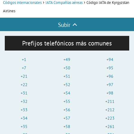
Códigos internacionales
IATA Compañías aéreas
Código IATA de Kyrgyzstan
Airlines
Subir
Prefijos telefónicos más comunes
+1
+49
+94
+7
+50
+95
+21
+51
+96
+22
+52
+97
+31
+54
+98
+32
+55
+211
+33
+56
+212
+34
+57
+223
+35
+58
+261