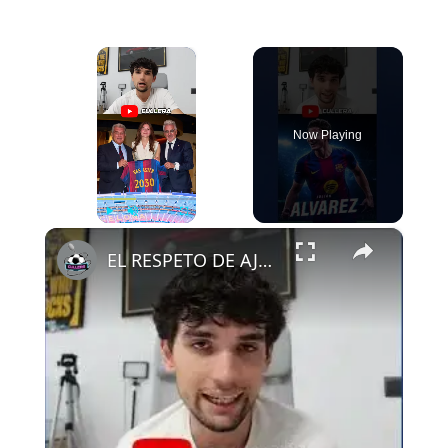
×
Now Playing
×
Play
Unmute
Fullscreen
EL RESPETO DE AJAX AL FCB