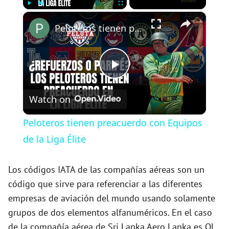
×
Play
Unmute
Fullscreen
Peloteros tienen preacuerdo con Equipos de la Liga Élite
P
Watch on
l
Peloteros tienen preacuerdo con Equipos
a
de la Liga Élite
y
Los códigos IATA de las compañías aéreas son un
código que sirve para referenciar a las diferentes
empresas de aviación del mundo usando solamente
V
grupos de dos elementos alfanuméricos. En el caso
de la compañía aérea de Sri Lanka Aero Lanka es QL.