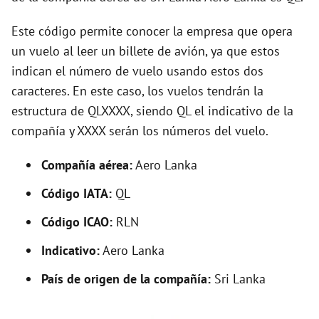
i
Este código permite conocer la empresa que opera
d
un vuelo al leer un billete de avión, ya que estos
indican el número de vuelo usando estos dos
e
caracteres. En este caso, los vuelos tendrán la
estructura de QLXXXX, siendo QL el indicativo de la
o
compañía y XXXX serán los números del vuelo.
Compañía aérea:
Aero Lanka
Código IATA:
QL
Código ICAO:
RLN
Indicativo:
Aero Lanka
País de origen de la compañía:
Sri Lanka