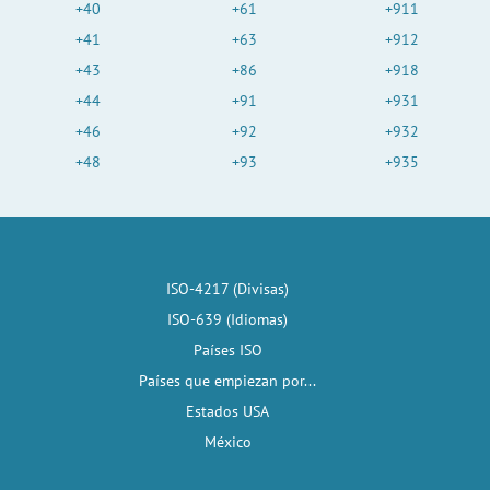
+40
+61
+911
+41
+63
+912
+43
+86
+918
+44
+91
+931
+46
+92
+932
+48
+93
+935
ISO-4217 (Divisas)
ISO-639 (Idiomas)
Países ISO
Países que empiezan por...
Estados USA
México