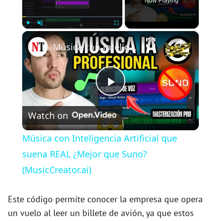
Now Playing
×
Play
Unmute
Fullscreen
Música con Inteligencia Artificial que suena REAL ¿Mejor que Suno? (MusicCreator.ai)
P
Watch on
l
Música con Inteligencia Artificial que
a
suena REAL ¿Mejor que Suno?
(MusicCreator.ai)
y
Este código permite conocer la empresa que opera
V
un vuelo al leer un billete de avión, ya que estos