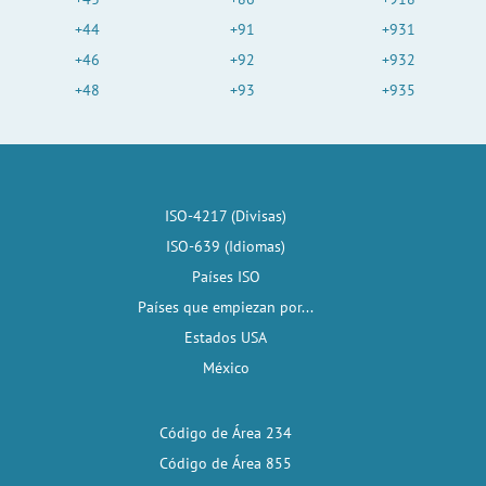
+44
+91
+931
+46
+92
+932
+48
+93
+935
ISO-4217 (Divisas)
ISO-639 (Idiomas)
Países ISO
Países que empiezan por...
Estados USA
México
Código de Área 234
Código de Área 855