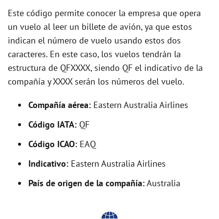
y
Este código permite conocer la empresa que opera
un vuelo al leer un billete de avión, ya que estos
indican el número de vuelo usando estos dos
V
caracteres. En este caso, los vuelos tendrán la
estructura de QFXXXX, siendo QF el indicativo de la
i
compañía y XXXX serán los números del vuelo.
d
Compañía aérea:
Eastern Australia Airlines
Código IATA:
QF
e
Código ICAO:
EAQ
o
Indicativo:
Eastern Australia Airlines
País de origen de la compañía:
Australia