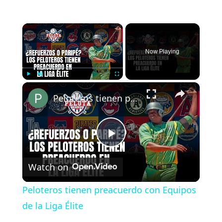
×
Now Playing
×
Play
Unmute
Fullscreen
Peloteros tienen preacuerdo con Equipos de la Liga Élite
P
Watch on
l
Peloteros tienen preacuerdo con Equipos
a
de la Liga Élite