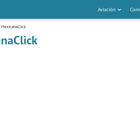
Aviación
Comu
e MexicanaClick
naClick