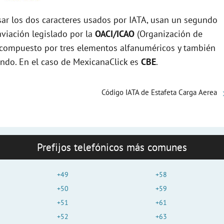
r los dos caracteres usados por IATA, usan un segundo
viación legislado por la
OACI/ICAO
(Organización de
tá compuesto por tres elementos alfanuméricos y también
mundo. En el caso de MexicanaClick es
CBE
.
Código IATA de Estafeta Carga Aerea
Prefijos telefónicos más comunes
+49
+58
+50
+59
+51
+61
+52
+63