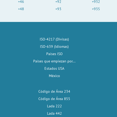
+46
+92
+932
+48
+93
+935
ISO-4217 (Divisas)
ISO-639 (Idiomas)
Países ISO
Países que empiezan por...
Estados USA
México
Código de Área 234
Código de Área 855
Lada 222
Lada 442