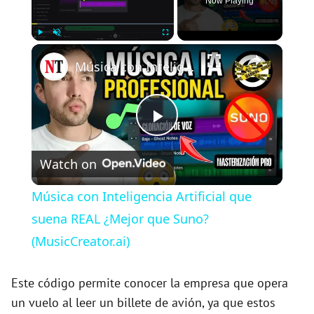
Now Playing
×
Play
Unmute
Fullscreen
Música con Inteligencia Artificial que suena REAL ¿Mejor que Suno? (MusicCreator.ai)
P
Watch on
l
Música con Inteligencia Artificial que
a
suena REAL ¿Mejor que Suno?
(MusicCreator.ai)
y
Este código permite conocer la empresa que opera
V
un vuelo al leer un billete de avión, ya que estos