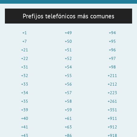
Prefijos telefónicos más comunes
+1
+49
+94
+7
+50
+95
+21
+51
+96
+22
+52
+97
+31
+54
+98
+32
+55
+211
+33
+56
+212
+34
+57
+223
+35
+58
+261
+39
+59
+351
+40
+61
+911
+41
+63
+912
+43
+86
+918