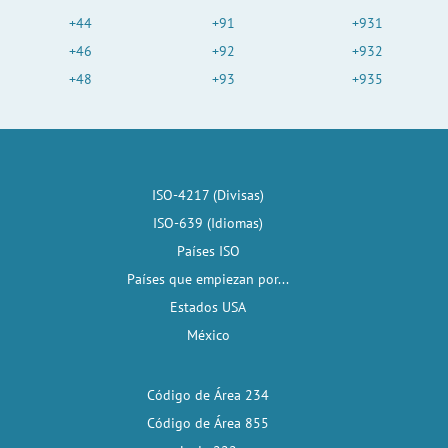
+44
+91
+931
+46
+92
+932
+48
+93
+935
ISO-4217 (Divisas)
ISO-639 (Idiomas)
Países ISO
Países que empiezan por...
Estados USA
México
Código de Área 234
Código de Área 855