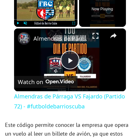
Now Playing
×
Play
Unmute
Fullscreen
Almendras de Párraga VS Fajardo (Partido 72) - #futboldebarrioscuba
P
Watch on
l
Almendras de Párraga VS Fajardo (Partido
a
72) - #futboldebarrioscuba
y
Este código permite conocer la empresa que opera
un vuelo al leer un billete de avión, ya que estos