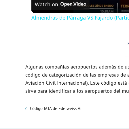
Watch on
a
Almendras de Párraga VS Fajardo (Parti
y
V
i
Algunas compañías aeropuertos además de usa
d
código de categorización de las empresas de a
Aviación Civil Internacional). Este código es
sirve para identificar a los aeropuertos del m
e
o
Código IATA de Edelweiss Air