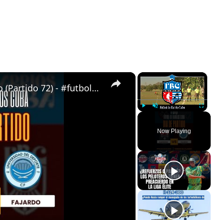
×
×
Almendras de Párraga VS Fajardo (Partido 72) - #futboldebarrioscuba
Play
Unmute
Fullscreen
Now Playing