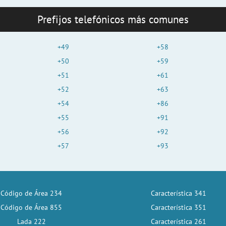
Prefijos telefónicos más comunes
+49
+58
+50
+59
+51
+61
+52
+63
+54
+86
+55
+91
+56
+92
+57
+93
Código de Área 234
Característica 341
Código de Área 855
Característica 351
Lada 222
Característica 261