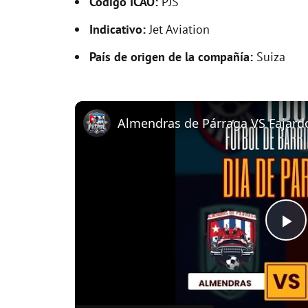
Código ICAO:
PJS
Indicativo:
Jet Aviation
País de origen de la compañía:
Suiza
P
l