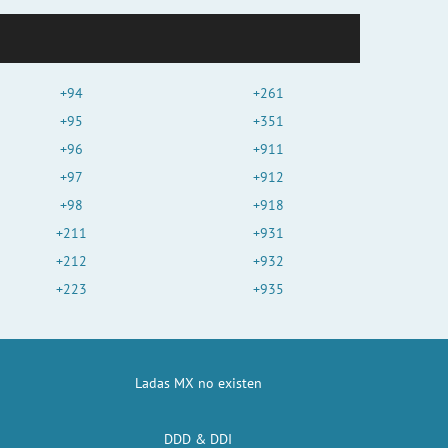
+94
+261
+95
+351
+96
+911
+97
+912
+98
+918
+211
+931
+212
+932
+223
+935
Ladas MX no existen
DDD & DDI