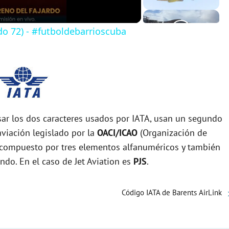
do 72) - #futboldebarrioscuba
r los dos caracteres usados por IATA, usan un segundo
viación legislado por la
OACI/ICAO
(Organización de
tá compuesto por tres elementos alfanuméricos y también
undo. En el caso de Jet Aviation es
PJS
.
Código IATA de Barents AirLink