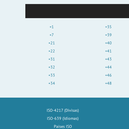
+1
+35
+7
+39
+21
+40
+22
+41
+31
+43
+32
+44
+33
+46
+34
+48
ISO-4217 (Divisas)
ISO-639 (Idiomas)
Países ISO