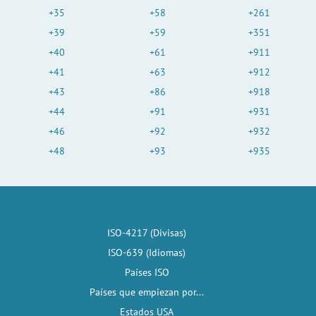
+35
+58
+261
+39
+59
+351
+40
+61
+911
+41
+63
+912
+43
+86
+918
+44
+91
+931
+46
+92
+932
+48
+93
+935
ISO-4217 (Divisas)
ISO-639 (Idiomas)
Países ISO
Países que empiezan por...
Estados USA