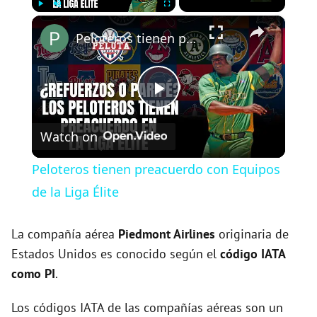
×
Play
Unmute
Fullscreen
Peloteros tienen preacuerdo con Equipos de la Liga Élite
P
Watch on
l
Peloteros tienen preacuerdo con Equipos
a
de la Liga Élite
y
La compañía aérea
Piedmont Airlines
originaria de
Estados Unidos es conocido según el
código IATA
como PI
.
V
Los códigos IATA de las compañías aéreas son un