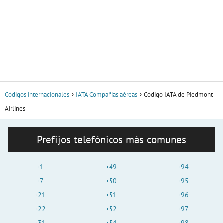
Códigos internacionales
IATA Compañías aéreas
Código IATA de Piedmont
Airlines
Prefijos telefónicos más comunes
+1
+49
+94
+7
+50
+95
+21
+51
+96
+22
+52
+97
+31
+54
+98