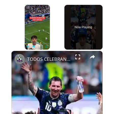
×
Now Playing
×
Play
Unmute
Fullscreen
TODOS CELEBRAN CON MESSI