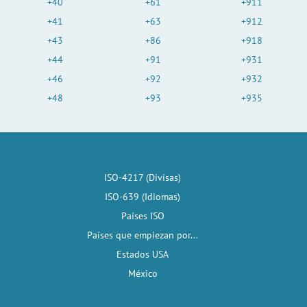
+40
+61
+911
+41
+63
+912
+43
+86
+918
+44
+91
+931
+46
+92
+932
+48
+93
+935
ISO-4217 (Divisas)
ISO-639 (Idiomas)
Países ISO
Países que empiezan por...
Estados USA
México