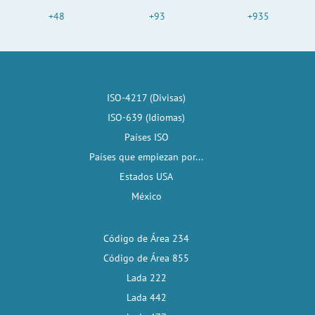
+48
+93
+935
ISO-4217 (Divisas)
ISO-639 (Idiomas)
Países ISO
Países que empiezan por...
Estados USA
México
Código de Área 234
Código de Área 855
Lada 222
Lada 442