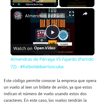
×
Play
Unmute
Fullscreen
Almendras de Párraga VS Fajardo (Partido 72) - #futboldebarrioscuba
P
Watch on
l
Almendras de Párraga VS Fajardo (Partido
a
72) - #futboldebarrioscuba
y
Este código permite conocer la empresa que opera
un vuelo al leer un billete de avión, ya que estos
indican el número de vuelo usando estos dos
V
caracteres. En este caso, los vuelos tendrán la