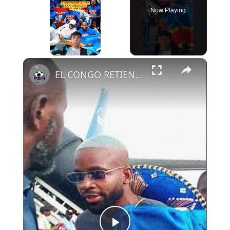
Now Playing
×
Play
Unmute
Fullscreen
EL CONGO RETIENE A SUS JUGADORES HASTA EL LUNES