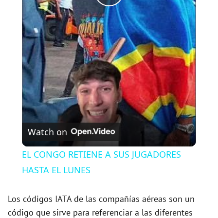
P
l
a
y
V
Watch on
i
EL CONGO RETIENE A SUS JUGADORES
HASTA EL LUNES
d
Los códigos IATA de las compañías aéreas son un
e
código que sirve para referenciar a las diferentes