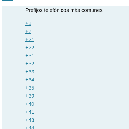
Prefijos telefónicos más comunes
+1
+7
+21
+22
+31
+32
+33
+34
+35
+39
+40
+41
+43
+44