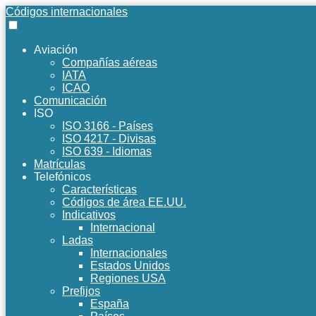
Códigos internacionales
Aviación
Compañías aéreas
IATA
ICAO
Comunicación
ISO
ISO 3166 - Países
ISO 4217 - Divisas
ISO 639 - Idiomas
Matrículas
Telefónicos
Características
Códigos de área EE.UU.
Indicativos
Internacional
Ladas
Internacionales
Estados Unidos
Regiones USA
Prefijos
España