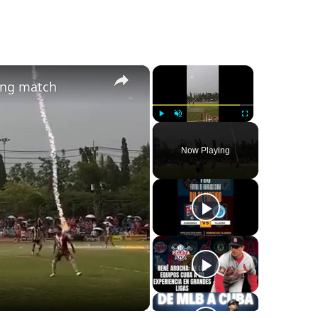
×
×
ring match
Play
Unmute
Fullscreen
Now Playing