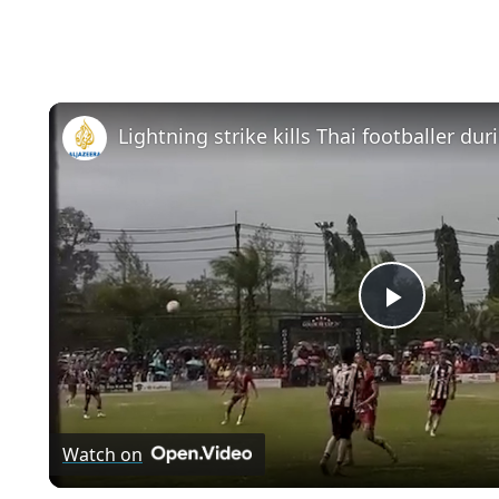
Lightning strike kills Thai footballer du
Play
Video
Watch on