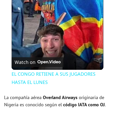
l
a
y
V
Watch on
i
EL CONGO RETIENE A SUS JUGADORES
HASTA EL LUNES
d
La compañía aérea
Overland Airways
originaria de
e
Nigeria es conocido según el
código IATA como OJ
.