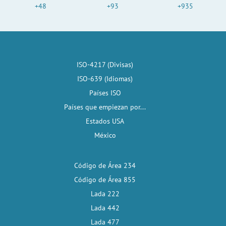
+48
+93
+935
ISO-4217 (Divisas)
ISO-639 (Idiomas)
Países ISO
Países que empiezan por...
Estados USA
México
Código de Área 234
Código de Área 855
Lada 222
Lada 442
Lada 477