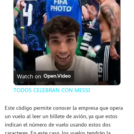
l
a
y
V
Watch on
i
TODOS CELEBRAN CON MESSI
d
Este código permite conocer la empresa que opera
un vuelo al leer un billete de avión, ya que estos
e
indican el número de vuelo usando estos dos
caracteres. En este caso, los vuelos tendrán la