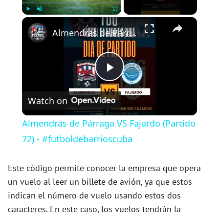
×
Play
Unmute
Fullscreen
Almendras de Párraga VS Fajardo (Partido 72) - #futboldebarrioscuba
P
Watch on
l
Almendras de Párraga VS Fajardo (Partido
a
72) - #futboldebarrioscuba
y
Este código permite conocer la empresa que opera
un vuelo al leer un billete de avión, ya que estos
indican el número de vuelo usando estos dos
V
caracteres. En este caso, los vuelos tendrán la