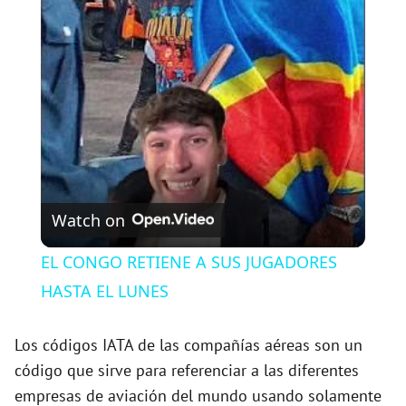
l
a
y
V
Watch on
i
EL CONGO RETIENE A SUS JUGADORES
HASTA EL LUNES
d
Los códigos IATA de las compañías aéreas son un
e
código que sirve para referenciar a las diferentes
empresas de aviación del mundo usando solamente