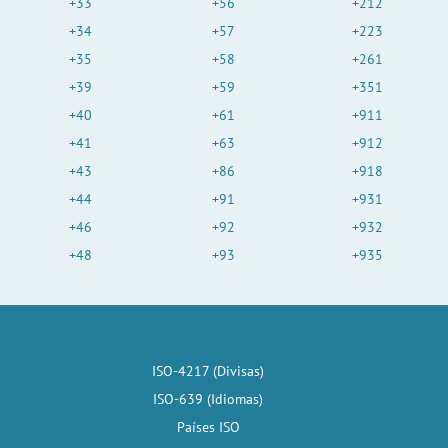
+33
+56
+212
+34
+57
+223
+35
+58
+261
+39
+59
+351
+40
+61
+911
+41
+63
+912
+43
+86
+918
+44
+91
+931
+46
+92
+932
+48
+93
+935
ISO-4217 (Divisas)
ISO-639 (Idiomas)
Países ISO