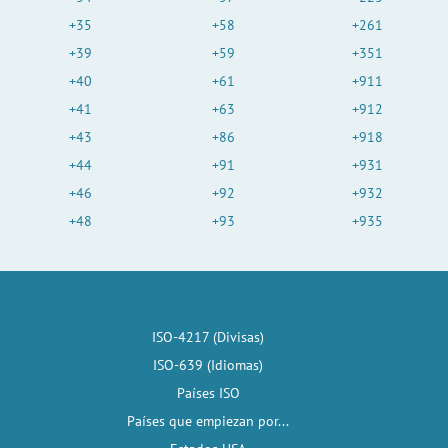
+35
+58
+261
+39
+59
+351
+40
+61
+911
+41
+63
+912
+43
+86
+918
+44
+91
+931
+46
+92
+932
+48
+93
+935
ISO-4217 (Divisas)
ISO-639 (Idiomas)
Países ISO
Países que empiezan por...