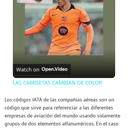
l
a
y
V
Watch on
i
LAS CAMISETAS CAMBIAN DE COLOR
d
Los códigos IATA de las compañías aéreas son un
código que sirve para referenciar a las diferentes
e
empresas de aviación del mundo usando solamente
grupos de dos elementos alfanuméricos. En el caso