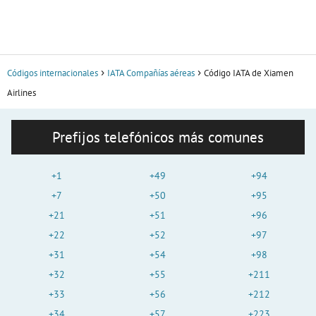
Códigos internacionales
IATA Compañías aéreas
Código IATA de Xiamen
Airlines
Prefijos telefónicos más comunes
+1
+49
+94
+7
+50
+95
+21
+51
+96
+22
+52
+97
+31
+54
+98
+32
+55
+211
+33
+56
+212
+34
+57
+223