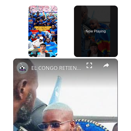
×
Now Playing
×
Play
Unmute
Fullscreen
EL CONGO RETIENE A SUS JUGADORES HASTA EL LUNES