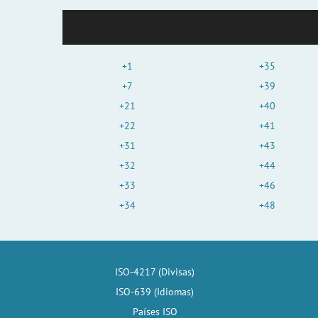
+1
+35
+7
+39
+21
+40
+22
+41
+31
+43
+32
+44
+33
+46
+34
+48
ISO-4217 (Divisas)
ISO-639 (Idiomas)
Países ISO