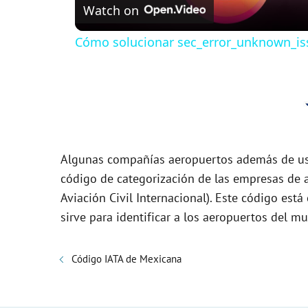
Watch on
a
Cómo solucionar sec_error_unknown_iss
y
V
i
Algunas compañías aeropuertos además de usa
d
código de categorización de las empresas de a
Aviación Civil Internacional). Este código es
sirve para identificar a los aeropuertos del m
e
o
Código IATA de Mexicana