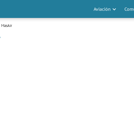
Aviación
Comu
 MasAir
r