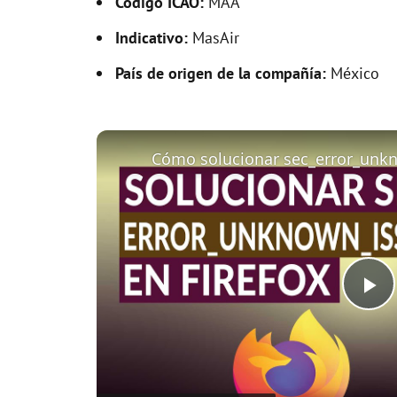
Código ICAO:
MAA
Indicativo:
MasAir
País de origen de la compañía:
México
P
l