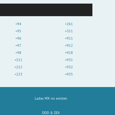
+94
+261
+95
+351
+96
+911
+97
+912
+98
+918
+211
+931
+212
+932
+223
+935
Ladas MX no existen
DDD & DDI