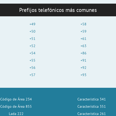
Prefijos telefónicos más comunes
+49
+58
+50
+59
+51
+61
+52
+63
+54
+86
+55
+91
+56
+92
+57
+93
Código de Área 234
Característica 341
Código de Área 855
Característica 351
Lada 222
Característica 261