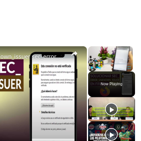
×
×
Cómo solucionar sec_error_unknown_issuer sec_error_untrusted_issuer en FIREFOX
Play
Unmute
Fullscreen
Now Playing