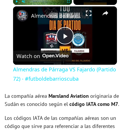
×
Play
Unmute
Fullscreen
Almendras de Párraga VS Fajardo (Partido 72) - #futboldebarrioscuba
P
Watch on
l
Almendras de Párraga VS Fajardo (Partido
a
72) - #futboldebarrioscuba
y
La compañía aérea
Marsland Aviation
originaria de
Sudán es conocido según el
código IATA como M7
.
V
Los códigos IATA de las compañías aéreas son un
código que sirve para referenciar a las diferentes