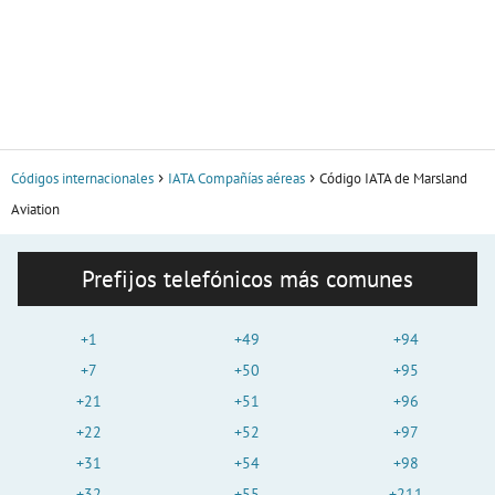
Códigos internacionales
IATA Compañías aéreas
Código IATA de Marsland
Aviation
Prefijos telefónicos más comunes
+1
+49
+94
+7
+50
+95
+21
+51
+96
+22
+52
+97
+31
+54
+98
+32
+55
+211