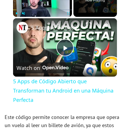
Now Playing
×
Play
Unmute
Fullscreen
5 Apps de Código Abierto que Transforman tu Android en una Máquina Perfecta
P
Watch on
l
5 Apps de Código Abierto que
a
Transforman tu Android en una Máquina
Perfecta
y
Este código permite conocer la empresa que opera
V
un vuelo al leer un billete de avión, ya que estos