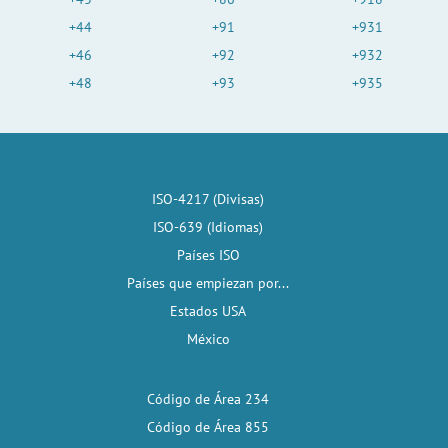
+44
+91
+931
+46
+92
+932
+48
+93
+935
ISO-4217 (Divisas)
ISO-639 (Idiomas)
Países ISO
Países que empiezan por...
Estados USA
México
Código de Área 234
Código de Área 855